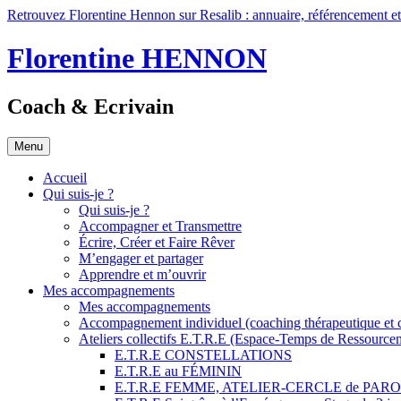
Retrouvez Florentine Hennon sur Resalib : annuaire, référencement et
Aller
Florentine HENNON
au
contenu
principal
Coach & Ecrivain
Menu
Accueil
Qui suis-je ?
Qui suis-je ?
Accompagner et Transmettre
Écrire, Créer et Faire Rêver
M’engager et partager
Apprendre et m’ouvrir
Mes accompagnements
Mes accompagnements
Accompagnement individuel (coaching thérapeutique et co
Ateliers collectifs E.T.R.E (Espace-Temps de Ressourcem
E.T.R.E CONSTELLATIONS
E.T.R.E au FÉMININ
E.T.R.E FEMME, ATELIER-CERCLE de PAR