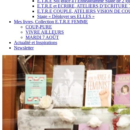
E.T.R.E Soi grâce à l’Ennéagramme Stage de 2 jo
E.T.R.E et ECRIRE, ATELIERS D’ECRITUR
E.T.R.E COUPLE, ATELIERS VISION DE C
Stage « Déployer ses ELLES »
Mes livres, Collection E.T.R.E FEMME
COUP-PURE
VIVRE AILLEURS
MARDI 7 AOÛT
Actualité et Inspirations
Newsletter